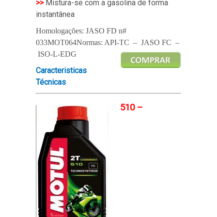
>>
Mistura-se com a gasolina de forma
instantânea
Homologações: JASO FD n#
033MOT064
Normas: API-TC – JASO FC –
ISO-L-EDG
Caracteristicas
Técnicas
510 –