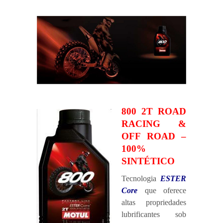
800 2T ROAD
RACING &
OFF ROAD –
100%
SINTÉTICO
Tecnologia
ESTER
Core
que oferece
altas propriedades
lubrificantes sob