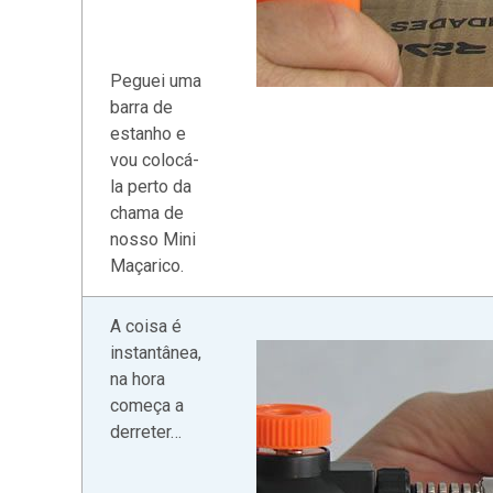
Peguei uma
barra de
estanho e
vou colocá-
la perto da
chama de
nosso Mini
Maçarico.
A coisa é
instantânea,
na hora
começa a
derreter…