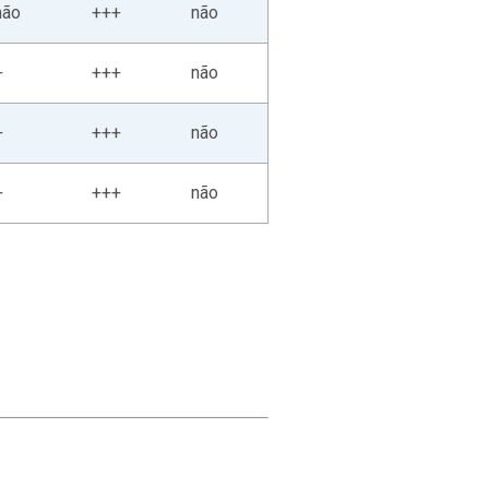
não
+++
não
+
+++
não
+
+++
não
+
+++
não