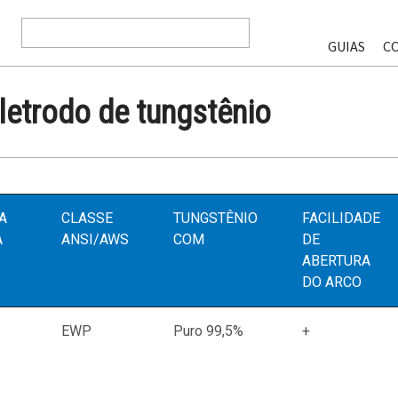
GUIAS
C
etrodo de tungstênio
A
CLASSE
TUNGSTÊNIO
FACILIDADE
A
ANSI/AWS
COM
DE
ABERTURA
DO ARCO
EWP
Puro 99,5%
+