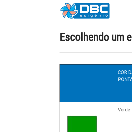
Escolhendo um el
COR D
PONT
Verde