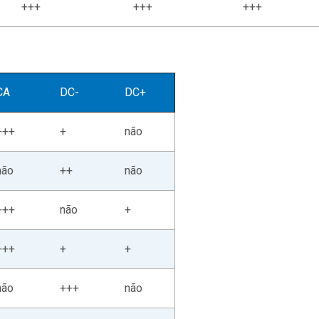
+++
+++
+++
CA
DC-
DC+
+++
+
não
não
++
não
+++
não
+
+++
+
+
não
+++
não