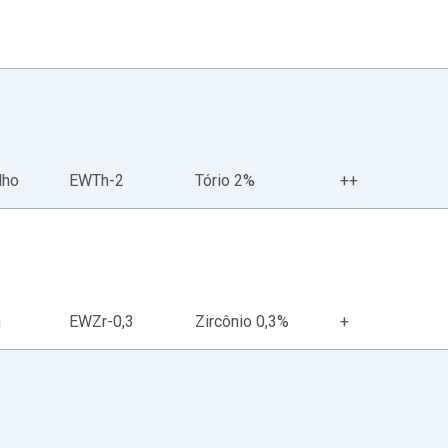
lho
EWTh-2
Tório 2%
++
n
EWZr-0,3
Zircônio 0,3%
+