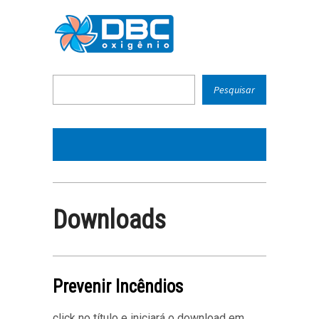
Downloads
Prevenir Incêndios
click no título e iniciará o download em